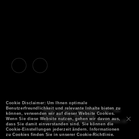
Cookie Disclaimer: Um Ihnen optimale
Benutzerfreundlichkeit und relevante Inhalte bieten zu
Kleger & Koller Architekten AG / SIA
können, verwenden wir auf dieser Website Cookies.
Uster-West 11
,
8610 Uster
GDPR
Wenn Sie diese Website nutzen, gehen wir davon aus,
+41 43 541 30 94
info@kr-architekten.ch
dass Sie damit einverstanden sind. Sie können die
Cookie-Einstellungen jederzeit ändern. Informationen
zu Cookies finden Sie in unserer Cookie-Richtlinie.